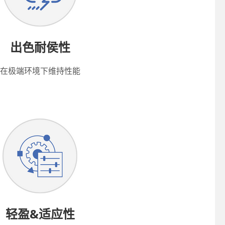
出色耐侯性
在极端环境下维持性能
轻盈&适应性