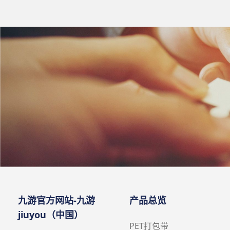
九游官方网站-九游
产品总览
jiuyou（中国）
PET打包带