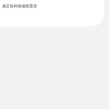
满足各种玻璃瓶需求