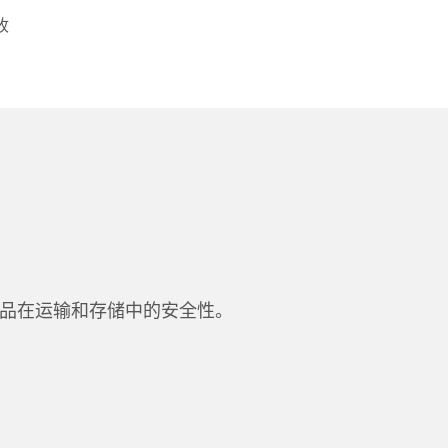
收
产品在运输和存储中的安全性。