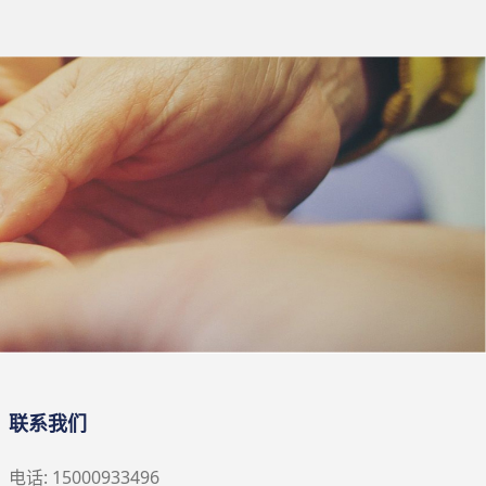
联系我们
电话: 15000933496