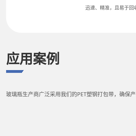
迅速、精准，且易于回
应用案例
玻璃瓶生产商广泛采用我们的PET塑钢打包带，确保