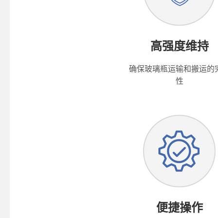
高强度维持
确保玻璃瓶运输和搬运的
性
便捷操作