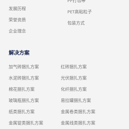
PP打包带
发展历程
PET高粘粒子
荣誉资质
包装方式
企业理念
解决方案
加气砖捆扎方案
红砖捆扎方案
水泥砖捆扎方案
光伏捆扎方案
棉花捆扎方案
化纤捆扎方案
玻璃瓶捆扎方案
易拉罐捆扎方案
纸类捆扎方案
金属卷类捆扎方案
金属锭类捆扎方案
金属线类捆扎方案